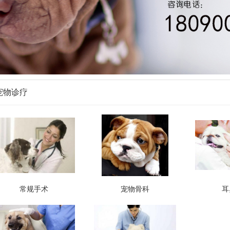
宠物诊疗
常规手术
宠物骨科
耳